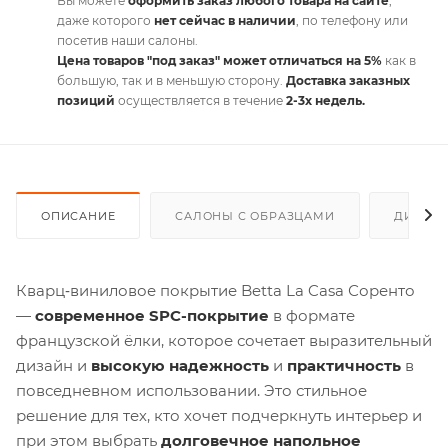
Вы можете
оформить заказ любого товара на сайте
,
даже которого
нет сейчас в наличии
, по телефону или
посетив наши салоны.
Цена товаров "под заказ" может отличаться на 5%
как в
большую, так и в меньшую сторону.
Доставка заказных
позиций
осуществляется в течение
2-3х недель.
ОПИСАНИЕ
САЛОНЫ С ОБРАЗЦАМИ
ДИСКО
Кварц‑виниловое покрытие Betta La Casa Соренто
—
современное SPC-покрытие
в формате
французской ёлки, которое сочетает выразительный
дизайн и
высокую надежность
и
практичность
в
повседневном использовании. Это стильное
решение для тех, кто хочет подчеркнуть интерьер и
при этом выбрать
долговечное напольное