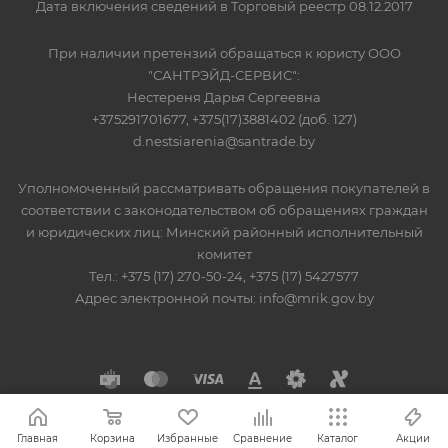
Дата включения сведений в Торговый реестр 08.12.2017
При наличии претензий обращаться к юристу ООО
"САНТРЭЙД-СЕРВИС":
Нестереня Дарья Сергеевна
+375291701677, +375(17)3881402 (доб. 127)
d.nestsiarenia@santrade.by
Уполномоченный рассматривать обращения покупателей в
соответствии с законодательством об обращениях граждан
и юридических лиц: Минский районный исполнительный
комитет
Тел.: +375 (17) 270-50-24, +375 (17) 5427577
Адрес электронной почты: info@mrik.gov.by
Главная
Корзина
Избранные
Сравнение
Каталог
Акции