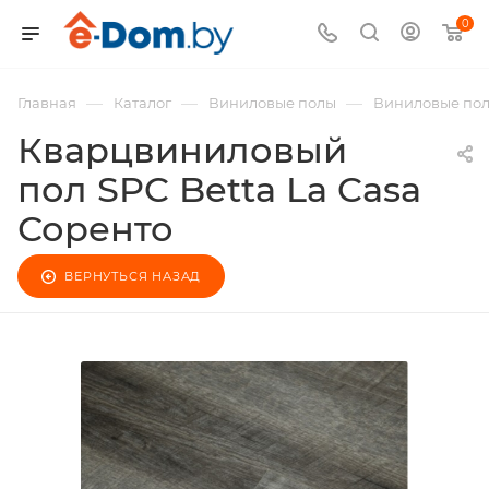
0
—
—
—
Главная
Каталог
Виниловые полы
Виниловые пол
Кварцвиниловый
пол SPC Betta La Casa
Соренто
ВЕРНУТЬСЯ НАЗАД