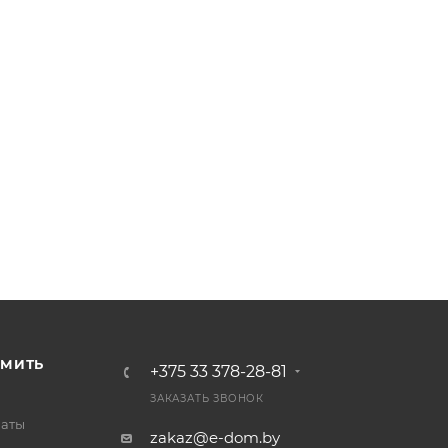
РМИТЬ
+375 33 378-28-81
ЗАКАЗАТЬ ЗВОНОК
латы
zakaz@e-dom.by