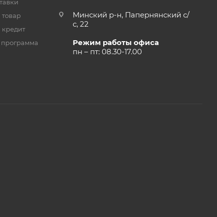
тавки
Минский р-н, Папернянский с/
 товар
с, 22
 кредит
Режим работы офиса
 программа
пн – пт: 08.30-17.00