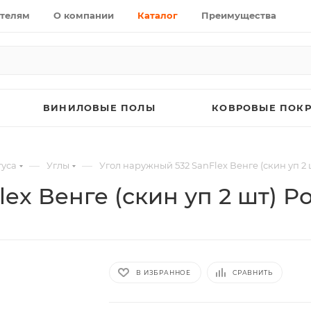
телям
О компании
Каталог
Преимущества
ВИНИЛОВЫЕ ПОЛЫ
КОВРОВЫЕ ПОК
—
—
уса
Углы
Угол наружный 532 SanFlex Венге (скин уп 2 
ex Венге (скин уп 2 шт) Р
В ИЗБРАННОЕ
СРАВНИТЬ