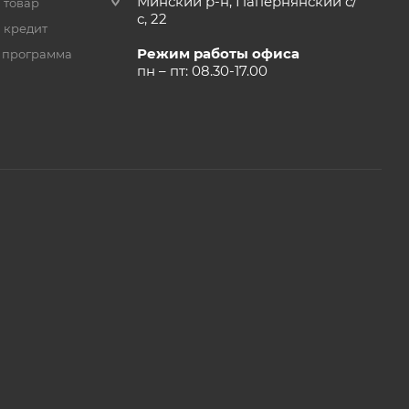
Минский р-н, Папернянский с/
 товар
с, 22
 кредит
Режим работы офиса
 программа
пн – пт: 08.30-17.00