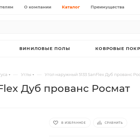
телям
О компании
Каталог
Преимущества
ВИНИЛОВЫЕ ПОЛЫ
КОВРОВЫЕ ПОК
—
—
уса
Углы
Угол наружный 5133 SanFlex Дуб прованс Ро
Flex Дуб прованс Росмат
В ИЗБРАННОЕ
СРАВНИТЬ