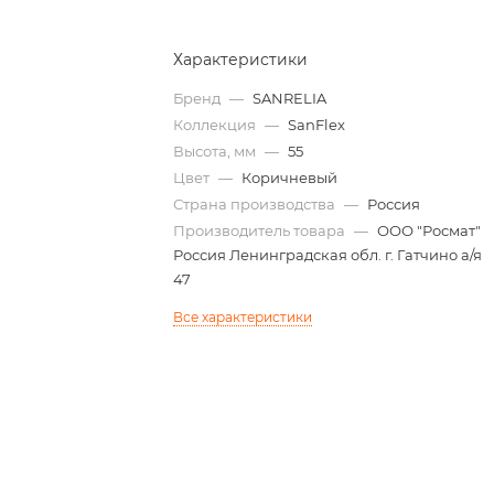
Характеристики
Бренд
—
SANRELIA
Коллекция
—
SanFlex
Высота, мм
—
55
Цвет
—
Коричневый
Страна производства
—
Россия
Производитель товара
—
ООО "Росмат"
Россия Ленинградская обл. г. Гатчино а/я
47
Все характеристики