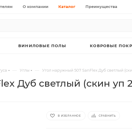
телям
О компании
Каталог
Преимущества
ВИНИЛОВЫЕ ПОЛЫ
КОВРОВЫЕ ПОК
—
—
уса
Углы
Угол наружный 507 SanFlex Дуб светлый (ски
ex Дуб светлый (скин уп 
В ИЗБРАННОЕ
СРАВНИТЬ