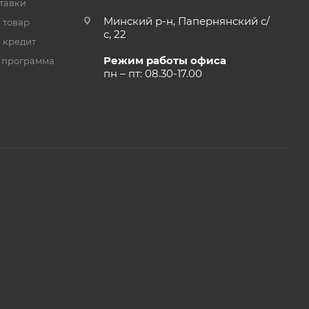
тавки
Минский р-н, Папернянский с/
 товар
с, 22
 кредит
Режим работы офиса
 программа
пн – пт: 08.30-17.00