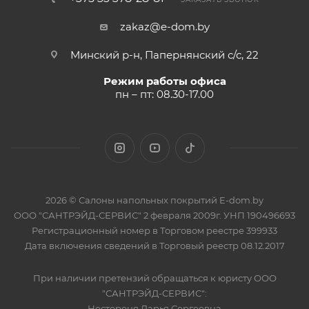
zakaz@e-dom.by
Минский р-н, Папернянский с/с, 22
Режим работы офиса
пн – пт: 08.30-17.00
2026 © Салоны напольных покрытий E-dom.by
ООО "САНТРЭЙД-СЕРВИС" 2 февраля 2009г. УНП 190496693
Регистрационный номер в Торговом реестре 399933
Дата включения сведений в Торговый реестр 08.12.2017
При наличии претензий обращаться к юристу ООО
"САНТРЭЙД-СЕРВИС":
Нестереня Дарья Сергеевна