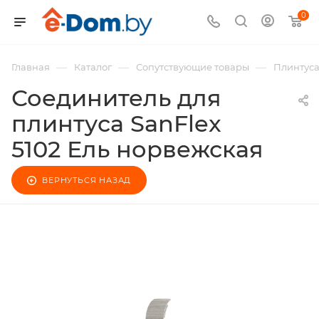
0
—
—
—
Главная
Каталог
Сопутствующие товары
Плинтус
Соединитель для
плинтуса SanFlex
5102 Ель норвежская
ВЕРНУТЬСЯ НАЗАД