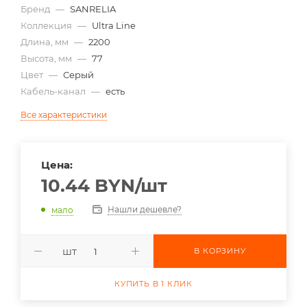
Бренд
—
SANRELIA
Коллекция
—
Ultra Line
Длина, мм
—
2200
Высота, мм
—
77
Цвет
—
Серый
Кабель-канал
—
есть
Все характеристики
Цена:
10.44
BYN
/шт
Нашли дешевле?
мало
шт
В КОРЗИНУ
КУПИТЬ В 1 КЛИК