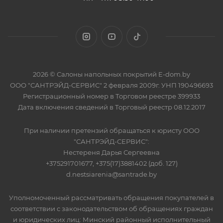
2026 © Салоны напольных покрытий E-dom.by
ООО "САНТРЭЙД-СЕРВИС" 2 февраля 2009г. УНП 190496693
Регистрационный номер в Торговом реестре 399933
Дата включения сведений в Торговый реестр 08.12.2017
При наличии претензий обращаться к юристу ООО
"САНТРЭЙД-СЕРВИС":
Нестереня Дарья Сергеевна
+375291701677, +375(17)3881402 (доб. 127)
d.nestsiarenia@santrade.by
Уполномоченный рассматривать обращения покупателей в
соответствии с законодательством об обращениях граждан
и юридических лиц: Минский районный исполнительный