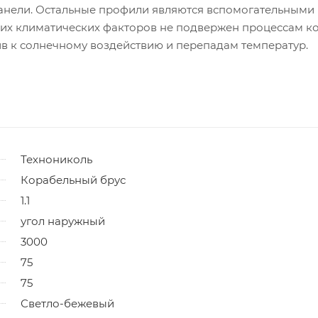
анели. Остальные профили являются вспомогательными
них климатических факторов не подвержен процессам к
ив к солнечному воздействию и перепадам температур.
Технониколь
Корабельный брус
1.1
угол наружный
3000
75
75
Светло-бежевый