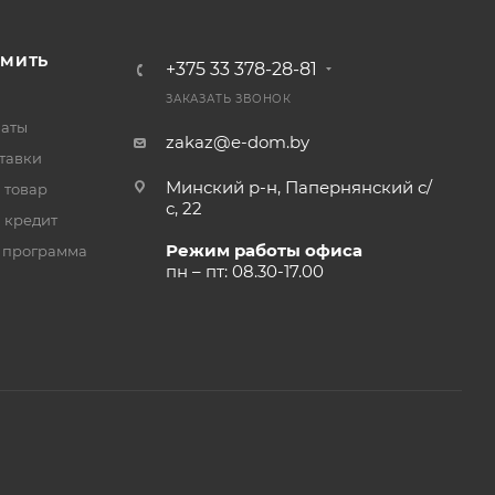
РМИТЬ
+375 33 378-28-81
ЗАКАЗАТЬ ЗВОНОК
латы
zakaz@e-dom.by
тавки
Минский р-н, Папернянский с/
 товар
с, 22
 кредит
Режим работы офиса
 программа
пн – пт: 08.30-17.00