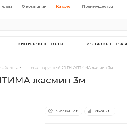
телям
О компании
Каталог
Преимущества
ВИНИЛОВЫЕ ПОЛЫ
КОВРОВЫЕ ПОК
—
 сайдинга
Угол наружный 75 ТН ОПТИМА жасмин 3м
ОПТИМА жасмин 3м
В ИЗБРАННОЕ
СРАВНИТЬ