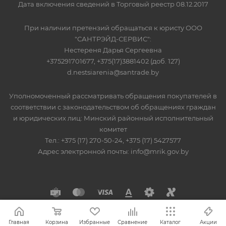
Дата включения сведений в Торговый реестр 08.12.2017
При наличии претензий обращаться к юристу ООО
"САНТРЭЙД-СЕРВИС":
Нестереня Дарья Сергеевна
+375291701677, +375(17)3881402 (доб. 127)
d.nestsiarenia@santrade.by
Уполномоченный рассматривать обращения покупателей в
соответствии с законодательством об обращениях граждан
и юридических лиц: Минский районный исполнительный
комитет
Тел.: +375 (17) 270-50-24, +375 (17) 5427577
Адрес электронной почты: info@mrik.gov.by
Главная
Корзина
Избранные
Сравнение
Каталог
Акции