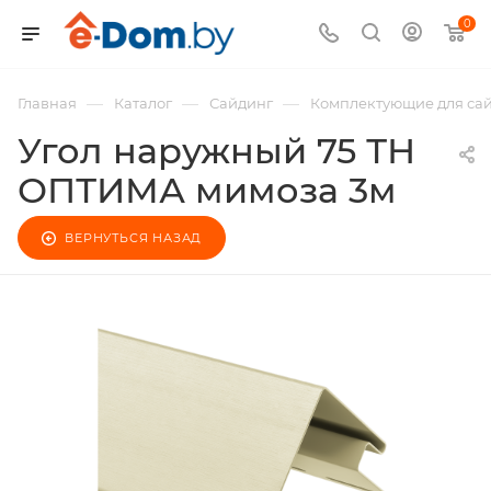
0
—
—
—
Главная
Каталог
Сайдинг
Комплектующие для са
Угол наружный 75 ТН
ОПТИМА мимоза 3м
ВЕРНУТЬСЯ НАЗАД