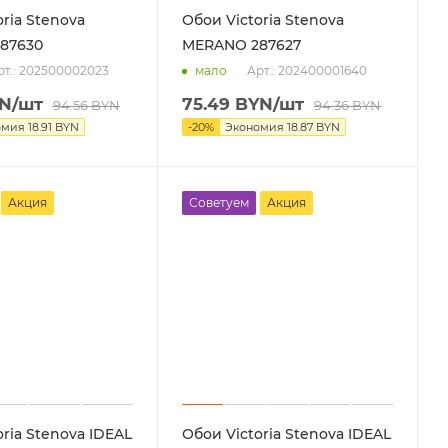
ria Stenova
Обои Victoria Stenova
87630
MERANO 287627
рт.: 202500002023
Арт.: 202400001640
мало
N
/шт
75.49
BYN
/шт
94.56
BYN
94.36
BYN
омия
18.91
BYN
-
20
%
Экономия
18.87
BYN
Акция
Советуем
Акция
ria Stenova IDEAL
Обои Victoria Stenova IDEAL