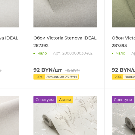
va IDEAL
Обои Victoria Stenova IDEAL
Обои Victo
287392
287393
Арт.: 2000000030462
А
мало
мало
92
BYN
/шт
92
BYN
/
N
115
BYN
-
20
%
Экономия
23
BYN
-
20
%
Экон
Советуем
Акция
Советуем