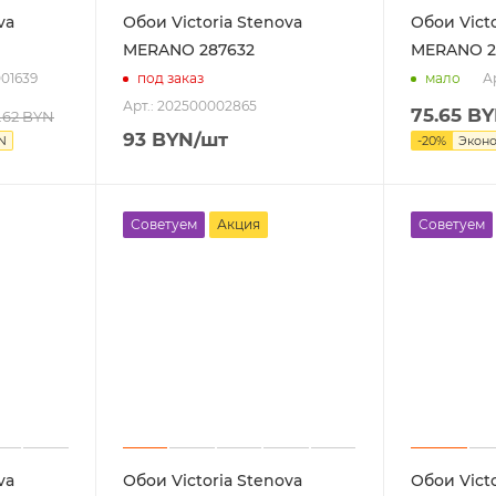
va
Обои Victoria Stenova
Обои Victo
MERANO 287632
MERANO 2
001639
А
под заказ
мало
Арт.: 202500002865
75.65
BY
.62
BYN
93
BYN
/шт
N
-
20
%
Экон
Советуем
Акция
Советуем
va
Обои Victoria Stenova
Обои Victo