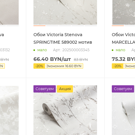
va
Обои Victoria Stenova
Обои Victo
SPRINGTIME 589002 мотив
MARCELLA
003132
Арт.: 202500003345
А
мало
мало
66.40
BYN
/шт
75.32
BY
BYN
83
BYN
YN
-
20
%
Экономия
16.60
BYN
-
20
%
Экон
Советуем
Акция
Советуем