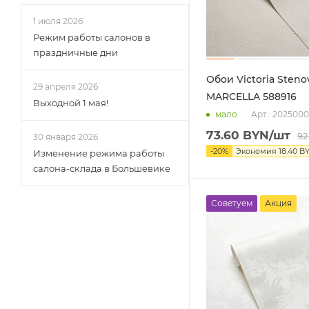
1 июля 2026
Режим работы салонов в
праздничные дни
Обои Victoria Steno
29 апреля 2026
MARCELLA 588916
Выходной 1 мая!
Арт.: 202500
мало
73.60
BYN
/шт
92
30 января 2026
-
20
%
Экономия
18.40
B
Изменение режима работы
салона-склада в Большевике
Советуем
Акция