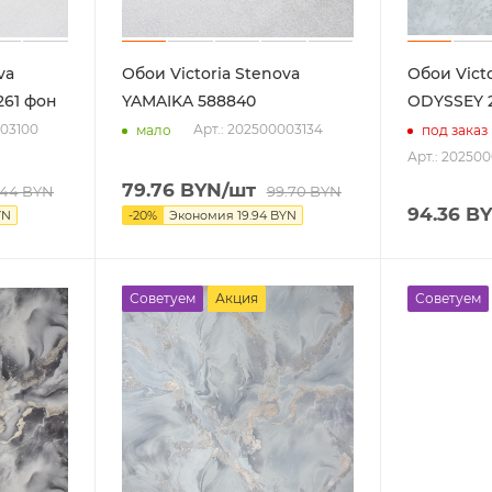
va
Обои Victoria Stenova
Обои Victo
61 фон
YAMAIKA 588840
ODYSSEY 
003100
Арт.: 202500003134
мало
под заказ
Арт.: 20250
79.76
BYN
/шт
.44
BYN
99.70
BYN
94.36
BY
YN
-
20
%
Экономия
19.94
BYN
Советуем
Акция
Советуем