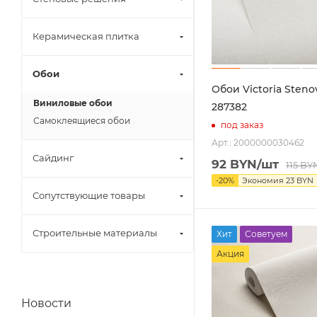
Керамическая плитка
Обои
Обои Victoria Steno
Виниловые обои
287382
Самоклеящиеся обои
под заказ
Арт.: 2000000030462
Сайдинг
92
BYN
/шт
115
BY
-
20
%
Экономия
23
BYN
Сопутствующие товары
Строительные материалы
Хит
Советуем
Акция
Новости