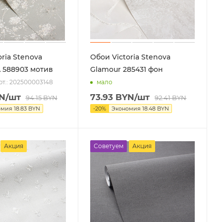
ria Stenova
Обои Victoria Stenova
 588903 мотив
Glamour 285431 фон
рт.: 202500003148
мало
N
/шт
73.93
BYN
/шт
94.15
BYN
92.41
BYN
омия
18.83
BYN
-
20
%
Экономия
18.48
BYN
Акция
Советуем
Акция