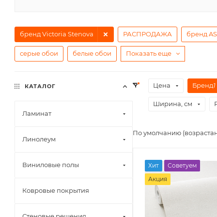
бренд Victoria Stenova
РАСПРОДАЖА
бренд AS
серые обои
белые обои
Показать еще
Цена
Бренд
1
КАТАЛОГ
Ширина, см
Ламинат
По умолчанию (возраста
Линолеум
Виниловые полы
Хит
Советуем
Акция
Ковровые покрытия
Стеновые решения