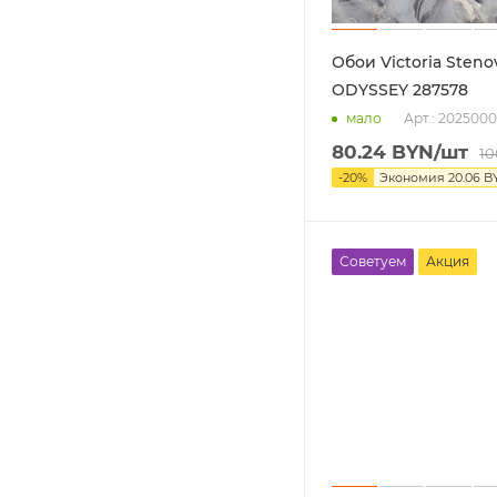
Обои Victoria Steno
ODYSSEY 287578
Арт.: 202500
мало
80.24
BYN
/шт
10
-
20
%
Экономия
20.06
B
Советуем
Акция