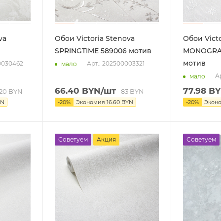
va
Обои Victoria Stenova
Обои Victo
SPRINGTIME 589006 мотив
MONOGRA
мотив
0030462
Арт.: 202500003321
мало
А
мало
66.40
BYN
/шт
77.98
BY
.20
BYN
83
BYN
N
-
20
%
Экономия
16.60
BYN
-
20
%
Экон
Советуем
Акция
Советуем