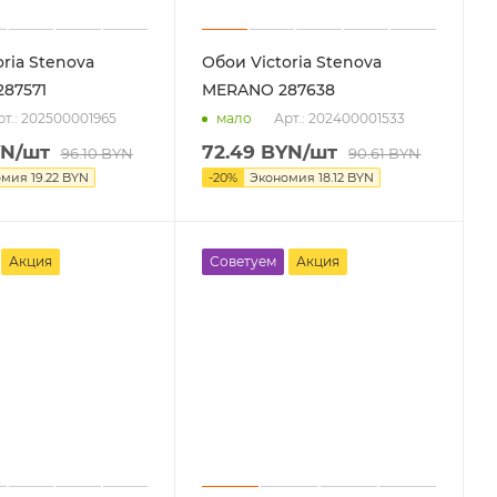
ria Stenova
Обои Victoria Stenova
87571
MERANO 287638
рт.: 202500001965
Арт.: 202400001533
мало
N
/шт
72.49
BYN
/шт
96.10
BYN
90.61
BYN
омия
19.22
BYN
-
20
%
Экономия
18.12
BYN
Акция
Советуем
Акция