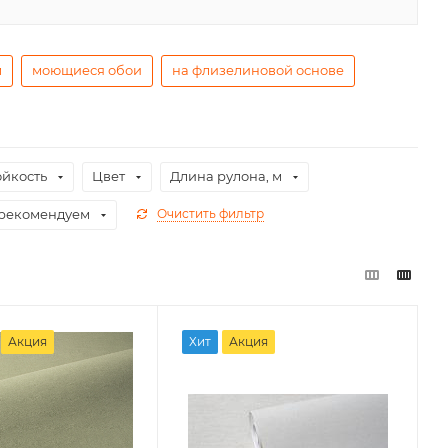
м
моющиеся обои
на флизелиновой основе
ойкость
Цвет
Длина рулона, м
рекомендуем
Очистить фильтр
Акция
Хит
Акция