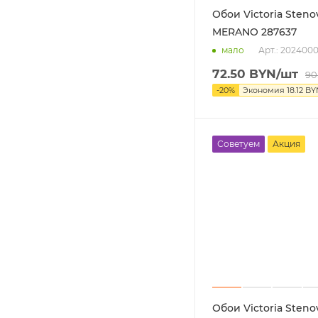
Обои Victoria Steno
MERANO 287637
Арт.: 202400
мало
72.50
BYN
/шт
90
-
20
%
Экономия
18.12
BY
Советуем
Акция
Обои Victoria Steno