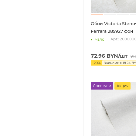
Обои Victoria Steno
Ferrara 285927 фон
Арт.: 200000
мало
72.96
BYN
/шт
91
-
20
%
Экономия
18.24
BY
Советуем
Акция