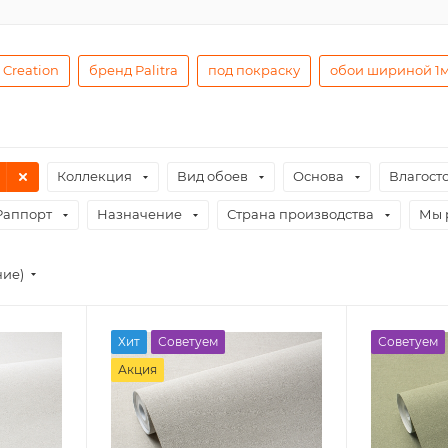
 Creation
бренд Palitra
под покраску
обои шириной 1
Коллекция
Вид обоев
Основа
Влагост
Раппорт
Назначение
Страна производства
Мы 
ние)
Хит
Советуем
Советуем
Акция