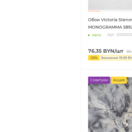
Обои Victoria Steno
MONOGRAMMA 5892
Арт.: 202500
мало
76.35
BYN
/шт
95
-
20
%
Экономия
19.09
B
Советуем
Акция