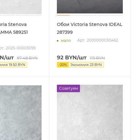
ria Stenova
Обои Victoria Stenova IDEAL
MMA 589251
287399
Арт.: 2000000030462
мало
рт.: 2025-00003099
N
/шт
92
BYN
/шт
97.48
BYN
115
BYN
омия
19.50
BYN
-
20
%
Экономия
23
BYN
Советуем