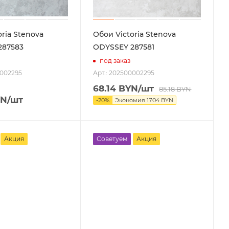
ria Stenova
Обои Victoria Stenova
287583
ODYSSEY 287581
под заказ
0002295
Арт.: 202500002295
68.14
BYN
/шт
85.18
BYN
N
/шт
-
20
%
Экономия
17.04
BYN
Акция
Советуем
Акция