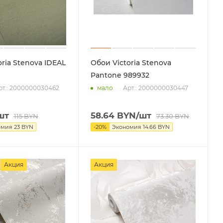
ria Stenova IDEAL
Обои Victoria Stenova
Pantone 989932
рт.: 2000000030462
Арт.: 2000000030447
мало
шт
58.64
BYN
/шт
115
BYN
73.30
BYN
омия
23
BYN
-
20
%
Экономия
14.66
BYN
Акция
Акция