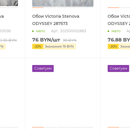
va
Обои Victoria Stenova
Обои Victo
ODYSSEY 287573
ODYSSEY 2
003036
Арт.: 202500002863
А
мало
мало
76
BYN
/шт
76.88
BY
0.30
BYN
95
BYN
YN
-
20
%
Экономия
19
BYN
-
20
%
Экон
Советуем
Советуем