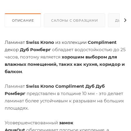
ОПИСАНИЕ
САЛОНЫ С ОБРАЗЦАМИ
ДИСКО
Ламинат
Swiss Krono
из коллекции
Сompliment
декор
Дуб Ромберг
обладает водостойкостью до 25
часов, поэтому является
хорошим выбором для
влажных помещений, таких как кухня, коридор и
балкон
.
Ламинат
Swiss Krono
Сompliment
Дуб Дуб
Ромберг
представлен в толщине 10 мм - это делает
ламинат более устойчивым к разрывам на больших
площадях.
Усовершенствованный
замок
AquaOut
обеспечивает плотное крепление, а