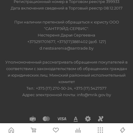
Регистрационный номер в Торговом реестре 399933
Дата включения сведений в Торговый реестр 08.12.2017
При наличии претензий обращаться к юристу ООО
"САНТРЭЙД-СЕРВИС":
Нестереня Дарья Сергеевна
+375291701677, +375(17)3881402 (доб. 127)
d.nestsiarenia@santrade.by
Уполномоченный рассматривать обращения покупателей в
соответствии с законодательством об обращениях граждан
и юридических лиц: Минский районный исполнительный
комитет
Тел.: +375 (17) 270-50-24, +375 (17) 5427577
Адрес электронной почты: info@mrik.gov.by