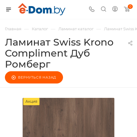
0
—
—
—
Главная
Каталог
Ламинат каталог
Ламинат Swiss 
Ламинат Swiss Krono
Compliment Дуб
Ромберг
ВЕРНУТЬСЯ НАЗАД
Акция