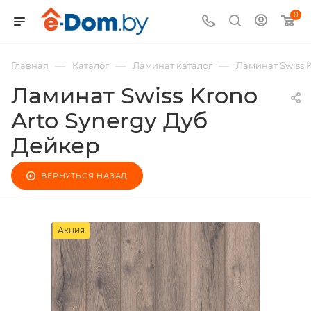
0
—
—
—
Главная
Каталог
Ламинат каталог
Ламинат Swiss 
Ламинат Swiss Krono
Arto Synergy Дуб
Дейкер
ВЕРНУТЬСЯ НАЗАД
Акция