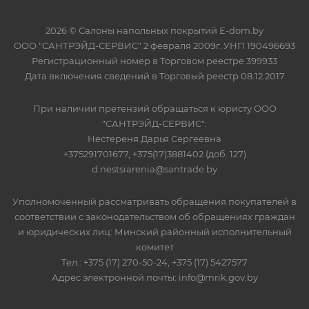
2026 © Салоны напольных покрытий E-dom.by
ООО "САНТРЭЙД-СЕРВИС" 2 февраля 2009г. УНП 190496693
Регистрационный номер в Торговом реестре 399933
Дата включения сведений в Торговый реестр 08.12.2017
При наличии претензий обращаться к юристу ООО
"САНТРЭЙД-СЕРВИС":
Нестереня Дарья Сергеевна
+375291701677, +375(17)3881402 (доб. 127)
d.nestsiarenia@santrade.by
Уполномоченный рассматривать обращения покупателей в
соответствии с законодательством об обращениях граждан
и юридических лиц: Минский районный исполнительный
комитет
Тел.: +375 (17) 270-50-24, +375 (17) 5427577
Адрес электронной почты: info@mrik.gov.by