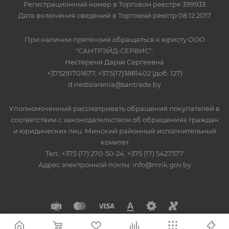
Регистрационный номер в Торговом реестре 399933
Дата включения сведений в Торговый реестр 08.12.2017
При наличии претензий обращаться к юристу ООО
"САНТРЭЙД-СЕРВИС":
Нестереня Дарья Сергеевна
+375291701677, +375(17)3881402 (доб. 127)
d.nestsiarenia@santrade.by
Уполномоченный рассматривать обращения покупателей в
соответствии с законодательством об обращениях граждан
и юридических лиц: Минский районный исполнительный
комитет
Тел.: +375 (17) 270-50-24, +375 (17) 5427577
Адрес электронной почты: info@mrik.gov.by