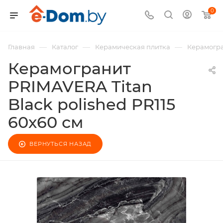
0
—
—
—
Главная
Каталог
Керамическая плитка
Керамогра
Керамогранит
PRIMAVERA Titan
Black polished PR115
60х60 см
ВЕРНУТЬСЯ НАЗАД