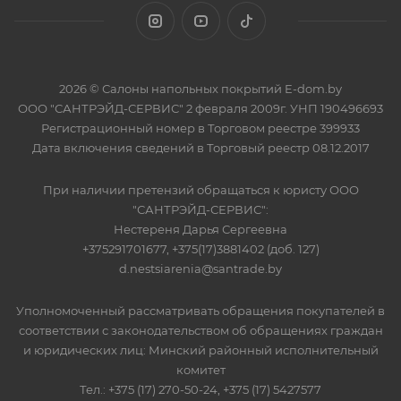
2026 © Салоны напольных покрытий E-dom.by
ООО "САНТРЭЙД-СЕРВИС" 2 февраля 2009г. УНП 190496693
Регистрационный номер в Торговом реестре 399933
Дата включения сведений в Торговый реестр 08.12.2017
При наличии претензий обращаться к юристу ООО
"САНТРЭЙД-СЕРВИС":
Нестереня Дарья Сергеевна
+375291701677, +375(17)3881402 (доб. 127)
d.nestsiarenia@santrade.by
Уполномоченный рассматривать обращения покупателей в
соответствии с законодательством об обращениях граждан
и юридических лиц: Минский районный исполнительный
комитет
Тел.: +375 (17) 270-50-24, +375 (17) 5427577