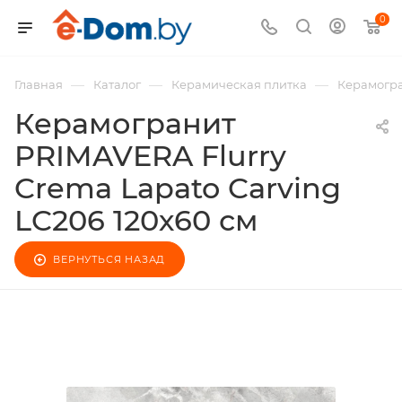
0
—
—
—
Главная
Каталог
Керамическая плитка
Керамогра
Керамогранит
PRIMAVERA Flurry
Crema Lapato Carving
LC206 120х60 см
ВЕРНУТЬСЯ НАЗАД