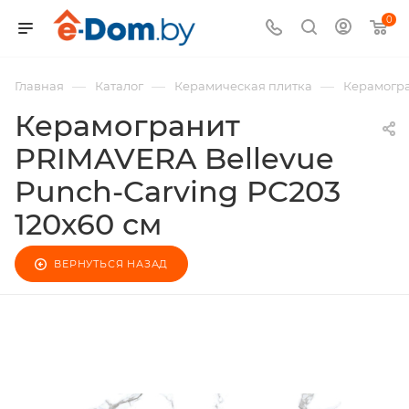
0
—
—
—
Главная
Каталог
Керамическая плитка
Керамогра
Керамогранит
PRIMAVERA Bellevue
Punch-Carving PC203
120х60 см
ВЕРНУТЬСЯ НАЗАД