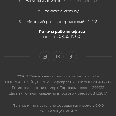
+375 33 378-28-81
ЗАКАЗАТЬ ЗВОНОК
zakaz@e-dom.by
Минский р-н, Папернянский с/с, 22
Режим работы офиса
пн – пт: 08.30-17.00
2026 © Салоны напольных покрытий E-dom.by
ООО "САНТРЭЙД-СЕРВИС" 2 февраля 2009г. УНП 190496693
Регистрационный номер в Торговом реестре 399933
Дата включения сведений в Торговый реестр 08.12.2017
При наличии претензий обращаться к юристу ООО
"САНТРЭЙД-СЕРВИС":