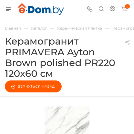
0
—
—
—
Главная
Каталог
Керамическая плитка
Керамогра
Керамогранит
PRIMAVERA Ayton
Brown polished PR220
120х60 см
ВЕРНУТЬСЯ НАЗАД