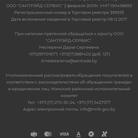
ООО "САНТРЭЙД-СЕРВИС" 2 февраля 2009г. УНП 190496693
Регистрационный номер в Торговом реестре 399933
Дата включения сведений в Торговый реестр 08.12.2017
При наличии претензий обращаться к юристу ООО
"САНТРЭЙД-СЕРВИС":
Нестереня Дарья Сергеевна
+375291701677, +375(17)3881402 (доб. 127)
d.nestsiarenia@santrade.by
Уполномоченный рассматривать обращения покупателей в
соответствии с законодательством об обращениях граждан
и юридических лиц: Минский районный исполнительный
комитет
Тел.: +375 (17) 270-50-24, +375 (17) 5427577
Адрес электронной почты: info@mrik.gov.by