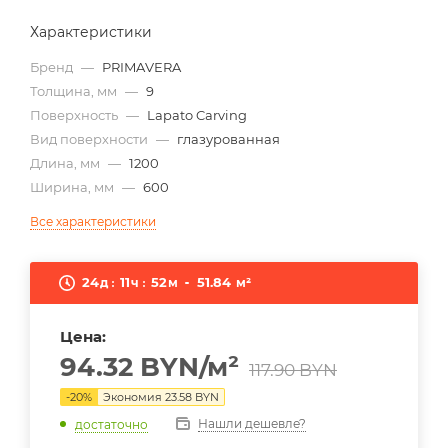
Характеристики
Бренд
—
PRIMAVERA
Толщина, мм
—
9
Поверхность
—
Lapato Carving
Вид поверхности
—
глазурованная
Длина, мм
—
1200
Ширина, мм
—
600
Все характеристики
24
11
52
51.84
д
ч
м
м²
Цена:
94.32
BYN
/м²
117.90
BYN
-
20
%
Экономия
23.58
BYN
Нашли дешевле?
достаточно