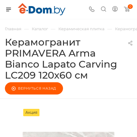
0
—
—
—
Главная
Каталог
Керамическая плитка
Керамогра
Керамогранит
PRIMAVERA Arma
Bianco Lapato Carving
LC209 120х60 см
ВЕРНУТЬСЯ НАЗАД
Акция