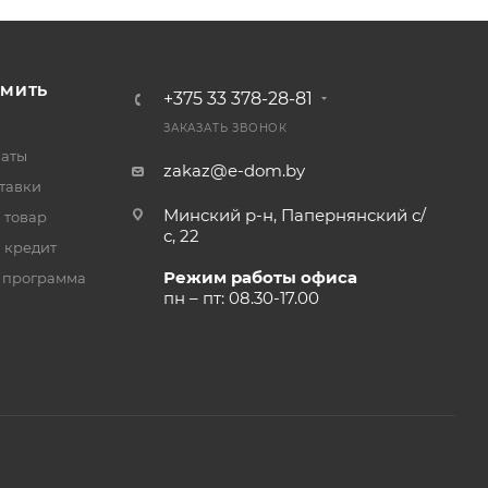
РМИТЬ
+375 33 378-28-81
ЗАКАЗАТЬ ЗВОНОК
латы
zakaz@e-dom.by
тавки
Минский р-н, Папернянский с/
 товар
с, 22
 кредит
Режим работы офиса
 программа
пн – пт: 08.30-17.00