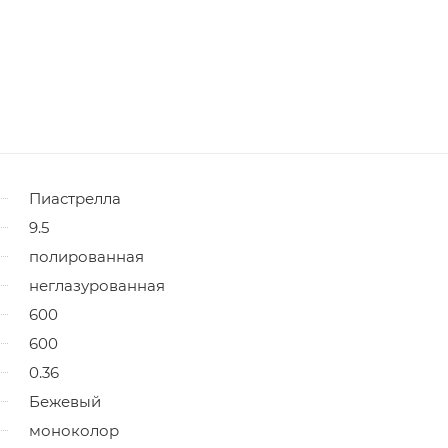
Пиастрелла
9.5
полированная
неглазурованная
600
600
0.36
Бежевый
моноколор