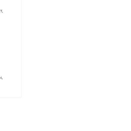
т,
н,