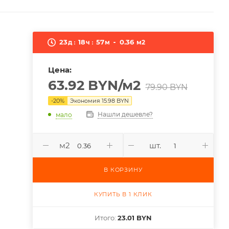
23
18
57
0.36
д
ч
м
м2
Цена:
63.92
BYN
/м2
79.90
BYN
-
20
%
Экономия
15.98
BYN
Нашли дешевле?
мало
м2
шт.
В КОРЗИНУ
КУПИТЬ В 1 КЛИК
Итого:
23.01 BYN