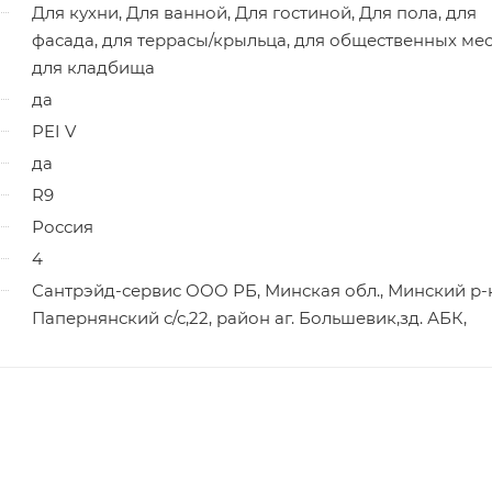
Для кухни, Для ванной, Для гостиной, Для пола, для
фасада, для террасы/крыльца, для общественных мес
для кладбища
да
PEI V
да
R9
Россия
4
Сантрэйд-сервис ООО РБ, Минская обл., Минский р-
Папернянский с/с,22, район аг. Большевик,зд. АБК,