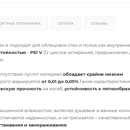
ОНТНАЯ ПРОГРАММА
ОПЛАТА
ОТЗЫВЫ
 и подходит для облицовки стен и полов как внутренней
стойкостью
-
PEI V
(12 циклов истирания), предназначен 
и.
тсутствию пустот материал
обладает крайне низким
торого варьируется
от 0,01 до 0,05%
.Такие характеристики
ескую прочность
на изгиб,
устойчивость к пятнообра
вышенной влажностью, включая душевые и ванные комн
тличается надежностью, и не трескается – качественны
ттаивания и замораживания
.