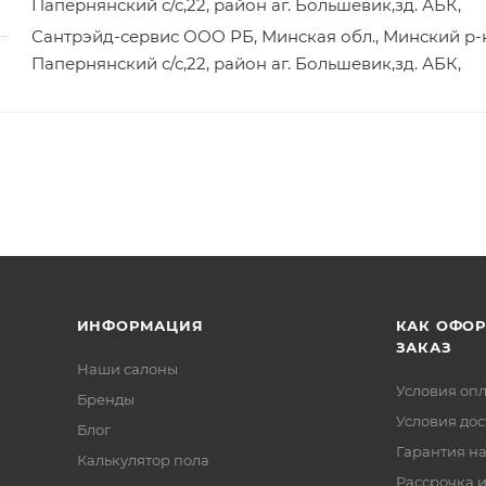
Папернянский с/с,22, район аг. Большевик,зд. АБК,
Сантрэйд-сервис ООО РБ, Минская обл., Минский р-
Папернянский с/с,22, район аг. Большевик,зд. АБК,
ИНФОРМАЦИЯ
КАК ОФО
ЗАКАЗ
Наши салоны
Условия оп
Бренды
Условия дос
Блог
Гарантия на
Калькулятор пола
Рассрочка и