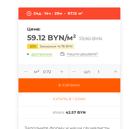
24
14
29
87.12
д
ч
м
м²
Цена:
59.12
BYN
/м²
73.90
BYN
-
20
%
Экономия
14.78
BYN
Нашли дешевле?
достаточно
м²
шт.
В КОРЗИНУ
КУПИТЬ В 1 КЛИК
Итого:
42.57 BYN
Заполните форму и наши сециалисты