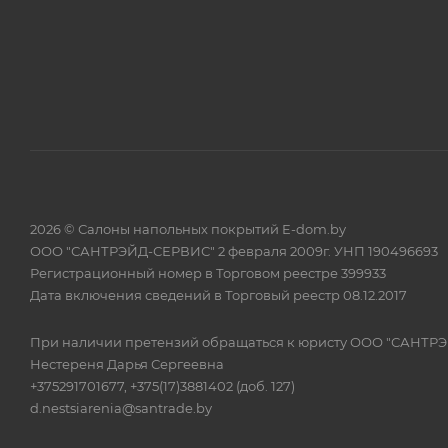
2026 © Салоны напольных покрытий E-dom.by
ООО "САНТРЭЙД-СЕРВИС" 2 февраля 2009г. УНП 190496693
Регистрационный номер в Торговом реестре 399933
Дата включения сведений в Торговый реестр 08.12.2017
При наличии претензий обращаться к юристу ООО "САНТР
Нестереня Дарья Сергеевна
+375291701677, +375(17)3881402 (доб. 127)
d.nestsiarenia@santrade.by