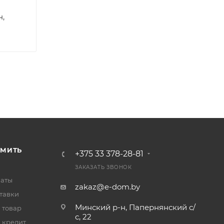
н,
РМИТЬ
+375 33 378-28-81
ЗАКАЗАТЬ ЗВОНОК
латы
zakaz@e-dom.by
тавки
Минский р-н, Папернянский с/
 товар
с, 22
 кредит