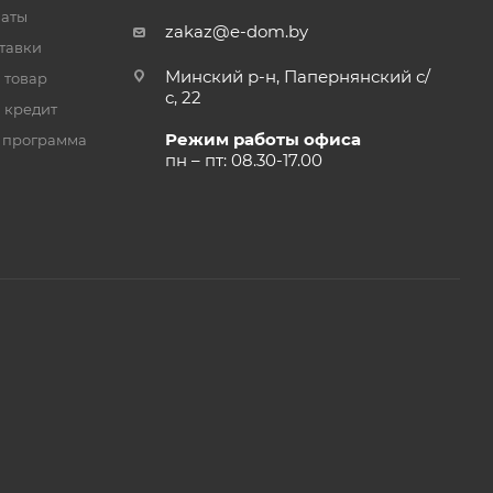
латы
zakaz@e-dom.by
тавки
Минский р-н, Папернянский с/
 товар
с, 22
 кредит
Режим работы офиса
 программа
пн – пт: 08.30-17.00