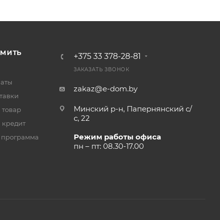
РМИТЬ
+375 33 378-28-81
ЗАКАЗАТЬ ЗВОНОК
латы
zakaz@e-dom.by
тавки
Минский р-н, Папернянский с/
 товар
с, 22
 кредит
Режим работы офиса
 программа
пн – пт: 08.30-17.00