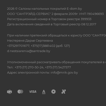
2026 © Салоны напольных покрытий E-dom.by
ООО "САНТРЭЙД-СЕРВИС" 2 февраля 2009г. УНП 190496693
Регистрационный номер в Торговом реестре 399933
Дата включения сведений в Торговый реестр 08.12.2017
При наличии претензий обращаться к юристу ООО "САНТР
Нестереня Дарья Сергеевна
+375291701677, +375(17)3881402 (доб. 127)
d.nestsiarenia@santrade.by
Уполномоченный рассматривать обращения покупателей в с
Тел.: +375 (17) 270-50-24, +375 (17) 5427577
Адрес электронной почты: info@mrik.gov.by