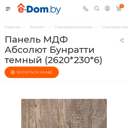
0
—
—
—
Главная
Каталог
Стеновые решения
Стеновые п
Панель МДФ
Абсолют Бунратти
темный (2620*230*6)
ВЕРНУТЬСЯ НАЗАД