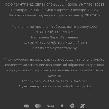
ООО "САНТРЭЙД-СЕРВИС" 2 февраля 2009г. УНП 190496693
Регистрационный номер в Торговом реестре 399933
Дата включения сведений в Торговый реестр 08.12.2017
При наличии претензий обращаться к юристу ООО
"САНТРЭЙД-СЕРВИС":
Нестереня Дарья Сергеевна
+375291701677, +375(17)3881402 (доб. 127)
d.nestsiarenia@santrade.by
Уполномоченный рассматривать обращения покупателей в
соответствии с законодательством об обращениях граждан
и юридических лиц: Минский районный исполнительный
комитет
Тел.: +375 (17) 270-50-24, +375 (17) 5427577
Адрес электронной почты: info@mrik.gov.by